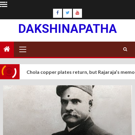
Skip
to
content
DAKSHINAPATHA
Primary
Menu
a
Chola copper plates return, but Rajaraja’s memorial s