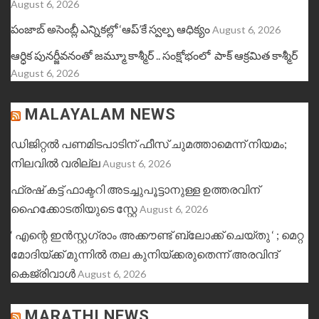
August 6, 2026
పంజాబ్ అసెంబ్లీ ఎన్నికల్లో ‘ఆప్’కే స్వల్ప ఆధిక్యం
August 6, 2026
ఆర్ధిక పునర్జీవనంతో జమ్మూ కాశ్మీర్ .. సంక్షోభంలో పాక్ ఆక్రమిత కాశ్మీర్
August 6, 2026
MALAYALAM NEWS
ഡിജിറ്റൽ പണമിടപാടിന് ഫീസ് ചുമത്താമെന്ന് നിയമം;
നിലവിൽ വരില്ല
August 6, 2026
ഫ്രഷ് കട്ട് ഫാക്ടറി അടച്ചുപൂട്ടാനുള്ള ഉത്തരവിന്
ഹൈക്കോടതിയുടെ സ്റ്റേ
August 6, 2026
‘ എന്റെ ഇൻസ്റ്റഗ്രാം അക്കൗണ്ട് ബ്ലോക്ക് ചെയ്തു ‘ ; മെറ്റ
മോദിയ്‌ക്ക് മുന്നിൽ തല കുനിയ്‌ക്കരുതെന്ന് അരവിന്ദ്
കെജ്‌രിവാൾ
August 6, 2026
MARATHI NEWS