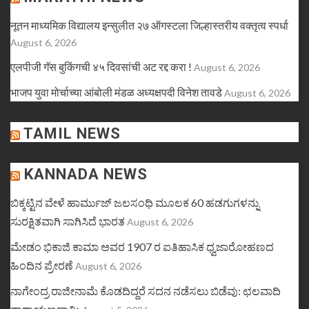
नूतन माध्यमिक विद्यालय इन्सुलीत २७ ऑगस्टला जिल्हास्तरीय वक्तृत्व स्पर्धा
August 6, 2026
​एलपीजी गॅस बुकिंगची ४५ दिवसांची अट रद्द करा !
August 6, 2026
भाजप युवा मोर्चाच्या आंबोली मंडळ अध्यक्षपदी विनेश तावडे
August 6, 2026
TAMIL NEWS
KANNADA NEWS
ಬಿಕ್ಕಟ್ಟಿನ ವೇಳೆ ಹಾರ್ಮುಜ್ ಜಲಸಂಧಿ ಮೂಲಕ 60 ಹಡಗುಗಳನ್ನು
ಸುರಕ್ಷಿತವಾಗಿ ಸಾಗಿಸಿದೆ ಭಾರತ
August 6, 2026
ಮೇಡಂ ಭಿಕಾಜಿ ಕಾಮಾ ಅವರ 1907 ರ ಐತಿಹಾಸಿಕ ಧ್ವಜಾರೋಹಣದ
ಹಿಂದಿನ ಪ್ರೇರಣೆ
August 6, 2026
ನಾಗೇಂದ್ರ ರಾಜೀನಾಮೆ ಕೊಡದಿದ್ದರೆ ಸದನ ನಡೆಸಲು ಬಿಡೆವು: ಛಲವಾದಿ