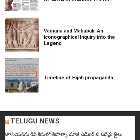
Vamana and Mahabali: An
Iconographical Inquiry into the
Legend
Timeline of Hijab propaganda
TELUGU NEWS
జూనియ‌ర్‌ను రేప్ కేసులో తెహ‌ల్కా మాజీ ఎడిట‌ర్ కు పదేళ్లు జైలు