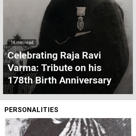
1 min read
ng Raja Ravi
Celebrati
ibute on his
Vidyarany
th Anniversary
Conducted
PERSONALITIES