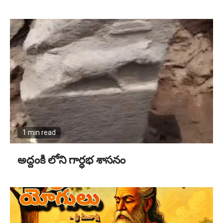
1 min read
అద్దంకి లోని గార్ధభ శాసనం