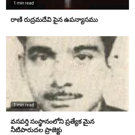
1 min read
రాణి రుద్రమదేవి పైన ఉపన్యాసము
1 min read
వనపర్తి సంస్థానంలోని ప్రత్యేక మైన
నీటిపారుదల ప్రాజెక్టు