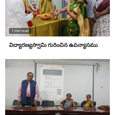
1 min read
విద్యారణ్యస్వామి గురించిన ఉపన్యాసము