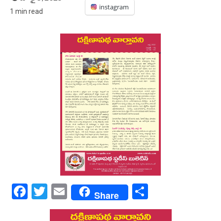
instagram
1 min read
Facebook
Twitter
Email
Share
Share