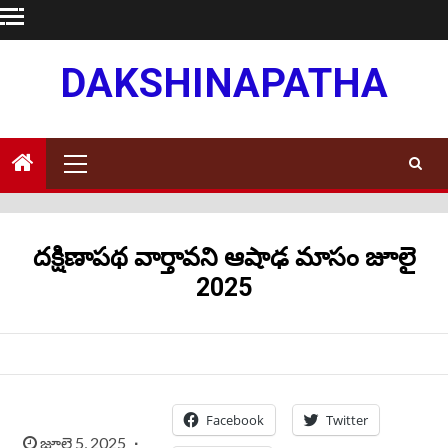
Skip
to
content
DAKSHINAPATHA
Primary
Menu
దక్షిణాపథ వార్తావని ఆషాఢ మాసం జూలై
2025
Facebook
Twitter
జూలై 5, 2025