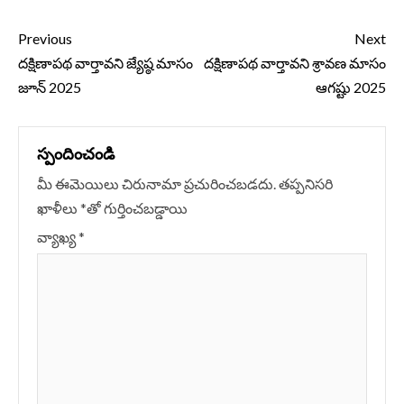
Continue
Previous
Next
Reading
దక్షిణాపథ వార్తావని జ్యేష్ఠ మాసం
దక్షిణాపథ వార్తావని శ్రావణ మాసం
జూన్ 2025
ఆగష్టు 2025
స్పందించండి
మీ ఈమెయిలు చిరునామా ప్రచురించబడదు.
తప్పనిసరి
ఖాళీలు
*
‌తో గుర్తించబడ్డాయి
వ్యాఖ్య
*