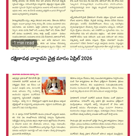
1 min read
దక్షిణాపథ వార్తావని చైత్ర మాసం ఏప్రిల్ 2026