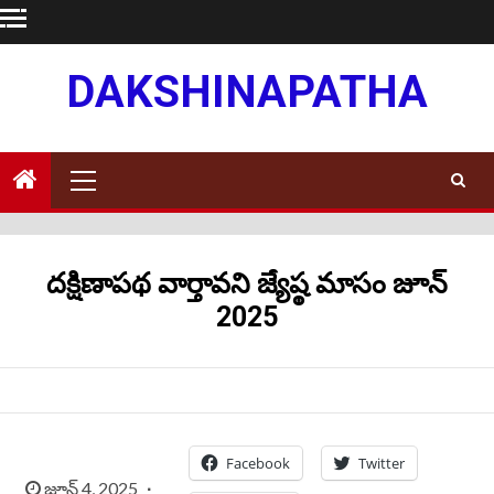
Skip
to
content
DAKSHINAPATHA
Primary
Menu
దక్షిణాపథ వార్తావని జ్యేష్ఠ మాసం జూన్
2025
Facebook
Twitter
జూన్ 4, 2025