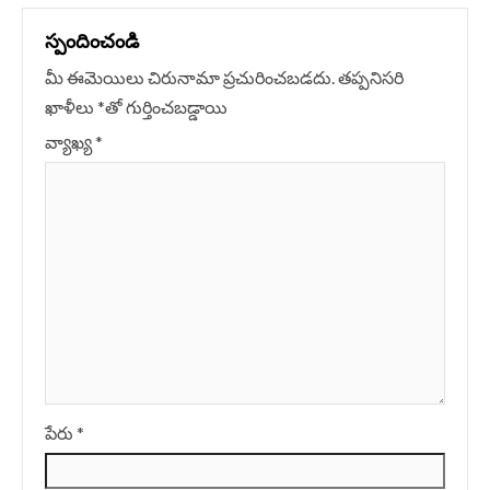
స్పందించండి
మీ ఈమెయిలు చిరునామా ప్రచురించబడదు.
తప్పనిసరి
ఖాళీలు
*
‌తో గుర్తించబడ్డాయి
వ్యాఖ్య
*
పేరు
*