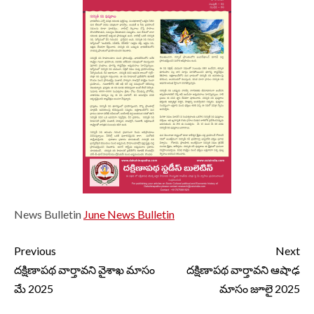
News Bulletin
June News Bulletin
Continue
Previous
Next
Reading
దక్షిణాపథ వార్తావని వైశాఖ మాసం
దక్షిణాపథ వార్తావని ఆషాఢ
మే 2025
మాసం జూలై 2025