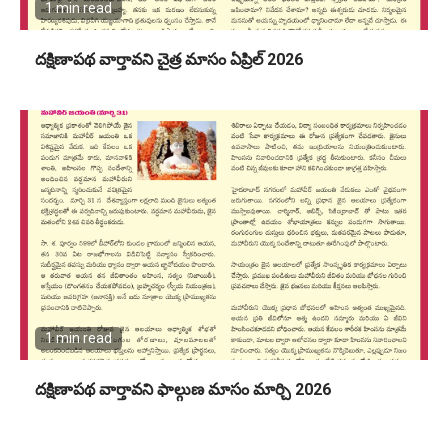
1 min read
దక్షిణాపథ వార్తావని చైత్ర మాసం ఏప్రిల్ 2026
1 min read
దక్షిణాపథ వార్తావని ఫాల్గుణ మాసం మార్చి 2026