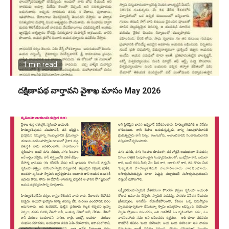
1 min read
దక్షిణాపథ వార్తావని వైశాఖ మాసం May 2026