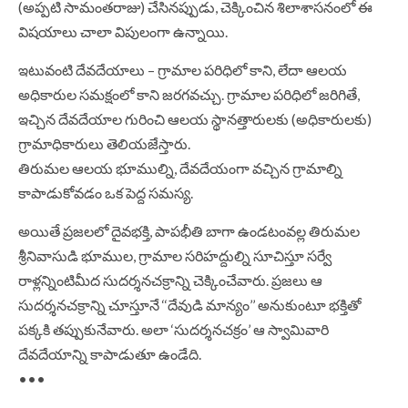
(అప్పటి సామంతరాజు) చేసినప్పుడు, చెక్కించిన శిలాశాసనంలో ఈ
విషయాలు చాలా విపులంగా ఉన్నాయి.
ఇటువంటి దేవదేయాలు – గ్రామాల పరిధిలో కాని, లేదా ఆలయ
అధికారుల సమక్షంలో కాని జరగవచ్చు. గ్రామాల పరిధిలో జరిగితే,
ఇచ్చిన దేవదేయాల గురించి ఆలయ స్థానత్తారులకు (అధికారులకు)
గ్రామాధికారులు తెలియజేస్తారు.
తిరుమల ఆలయ భూముల్ని, దేవదేయంగా వచ్చిన గ్రామాల్ని
కాపాడుకోవడం ఒక పెద్ద సమస్య.
అయితే ప్రజలలో దైవభక్తి, పాపభీతి బాగా ఉండటంవల్ల తిరుమల
శ్రీనివాసుడి భూముల, గ్రామాల సరిహద్దుల్ని సూచిస్తూ సర్వే
రాళ్లన్నింటిమీద సుదర్శనచక్రాన్ని చెక్కించేవారు. ప్రజలు ఆ
సుదర్శనచక్రాన్ని చూస్తూనే ‘‘దేవుడి మాన్యం’’ అనుకుంటూ భక్తితో
పక్కకి తప్పుకునేవారు. అలా ‘సుదర్శనచక్రం’ ఆ స్వామివారి
దేవదేయాన్ని కాపాడుతూ ఉండేది.
•••