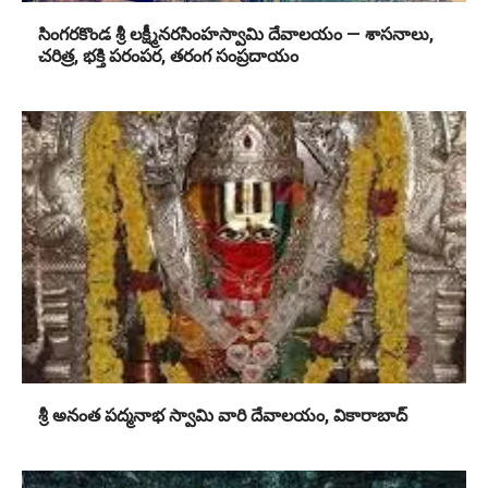
సింగరకొండ శ్రీ లక్ష్మీనరసింహస్వామి దేవాలయం — శాసనాలు,
చరిత్ర, భక్తి పరంపర, తరంగ సంప్రదాయం
శ్రీ అనంత పద్మనాభ స్వామి వారి దేవాలయం, వికారాబాద్