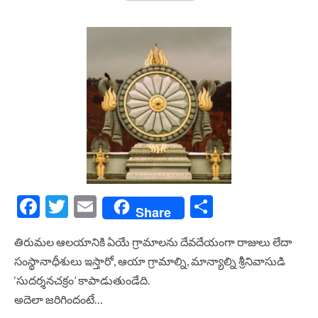
Facebook
Twitter
Email
Share
Share
తిరుమల ఆలయానికి ఏయే గ్రామాలను దేవదేయంగా రాజులు లేదా
సంస్థానాధీశులు ఇస్తారో, ఆయా గ్రామాల్ని, మాన్యాల్ని శ్రీనివాసుడి
‘సుదర్శనచక్రం’ కాపాడుతుండేది.
అదెలా జరిగిందంటే…