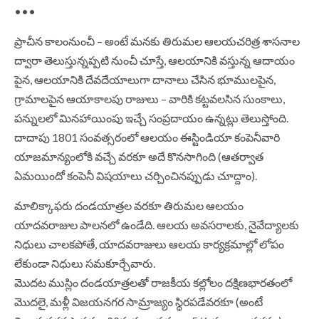
•••
ప్రాచీన కాలంనుంచీ – అంటే మనకు తిరుమల ఆలయచరిత్ర శాసనాల
ద్వారా తెలుస్తున్నప్పటి నుంచీ చూస్తే, ఆలయానికి వస్తున్న ఆదాయం
పైన, ఆలయానికి దేవదేయాలుగా దానాలు చేసిన భూములపైన,
గ్రామాలపైన ఆయాకాలపు రాజులు – వారికి కట్టవలసిన సుంకాలు,
పన్నులలో మినహాయింపు ఇచ్చే సంప్రదాయం ఉన్నట్లు తెలుస్తోంది.
దాదాపు 1801 సంవత్సరంలో ఆలయం ఈస్టిండియా కంపెనీవారి
యాజమాన్యంలోకి వచ్చే వరకూ అదే కొనసాగింది (ఆతర్వాత
ఏమయిందో కంపెనీ విషయాలు చర్చించినప్పుడు చూద్దాం).
మాలిక్కాఫరు దండయాత్రల వరకూ తిరుమల ఆలయం
యాదవరాజుల పాలనలో ఉండేది. ఆలయ అవసరాలకు, నైవేద్యాలకు
నిధులు చాలకపోతే, యాదవరాజులు ఆలయ కార్యక్రమాల్లో లోపం
లేకుండా నిధులు సమకూర్చేవారు.
మొదట ముస్లిం దండయాత్రలతో రాజకీయ కల్లోలం దక్షిణభారతంలో
మొదలై, మళ్లీ విజయనగర సామ్రాజ్యం స్థిరపడేవరకూ (అంటే