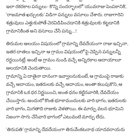
ఇలా రకరకాల పన్నులు- కొన్ని సందర్భాలలో ‘యువరాజు పెంపకానికి’,
‘రాజమాత ఖర్చులకు’ విడిగా పన్నులు వసూలు చేశారు. రాజుగారిని
శత్రువులు ఎత్తుకుపోతే చెరవిడిపించడానికి శత్రువులకు కట్టడానికి
గ్రామానికింత అని వసూలు చేసే పన్ను…!
తిరుమల ఆలయం విషయంలో గ్రామాన్ని దేవదేయంగా రాజు ఇచ్చినా,
ఇతర దాతలు ఇచ్చినా ఆ గ్రామం విషయంలో పై చెప్పిన పన్నులన్నీ
రద్దయినట్లే. అంటే ఆ గ్రామం నుండి వచ్చే అన్నిరకాల ఆదాయాలూ
ఆలయానికి చెందుతాయి.
గ్రామాన్ని ఏ దాతైనా దానంగా ఇవ్వాలనుకుంటే, ఆ గ్రామంపై రాజుకు
వచ్చే ఆదాయం, ఇతరులకు వచ్చే ఆదాయం, అంతా కలుపుకొని, ఆ
గ్రామానికి ఒక ధర నిర్ణయించి, అంత ధనం కట్టినవారికి, దేవదేయం
చేయిస్తారు. అందులో కొంత భూకామందులకు వారి భాగం, ఇతరులకు
వారి భాగం, మిగతాది రాజుకు వెళతాయి. ఈ మార్పు వలన భూమిని
నిజంగా సాగు చేసేవారి భాగంలో ఎటువంటి మార్పు లేదు.
‘తిరుపతి’ గ్రామాన్ని దేవదేయంగా తిరువేంకటనాథ యాదవరాయరు