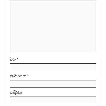
పేరు
*
ఈమెయిలు
*
వెబ్‌సైటు