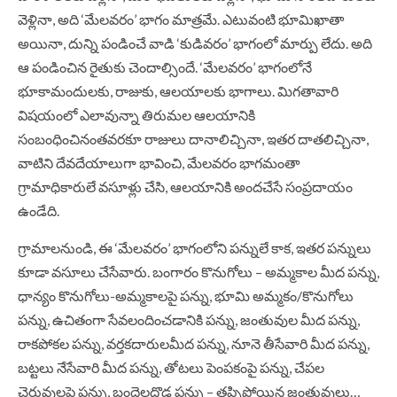
వెళ్లినా, అది ‘మేలవరం’ భాగం మాత్రమే. ఎటువంటి భూమిఖాతా
అయినా, దున్ని పండించే వాడి ‘కుడివరం’ భాగంలో మార్పు లేదు. అది
ఆ పండించిన రైతుకు చెందాల్సిందే. ‘మేలవరం’ భాగంలోనే
భూకామందులకు, రాజుకు, ఆలయాలకు భాగాలు. మిగతావారి
విషయంలో ఎలావున్నా తిరుమల ఆలయానికి
సంబంధించినంతవరకూ రాజులు దానాలిచ్చినా, ఇతర దాతలిచ్చినా,
వాటిని దేవదేయాలుగా భావించి, మేలవరం భాగమంతా
గ్రామాధికారులే వసూళ్లు చేసి, ఆలయానికి అందచేసే సంప్రదాయం
ఉండేది.
గ్రామాలనుండి, ఈ ‘మేలవరం’ భాగంలోని పన్నులే కాక, ఇతర పన్నులు
కూడా వసూలు చేసేవారు. బంగారం కొనుగోలు – అమ్మకాల మీద పన్ను,
ధాన్యం కొనుగోలు-అమ్మకాలపై పన్ను, భూమి అమ్మకం/కొనుగోలు
పన్ను, ఉచితంగా సేవలందించడానికి పన్ను, జంతువుల మీద పన్ను,
రాకపోకల పన్ను, వర్తకదారులమీద పన్ను, నూనె తీసేవారి మీద పన్ను,
బట్టలు నేసేవారి మీద పన్ను, తోటలు పెంపకంపై పన్ను, చేపల
చెరువులపై పన్ను, బందెలదొడ్ల పన్ను – తప్పిపోయిన జంతువులు…