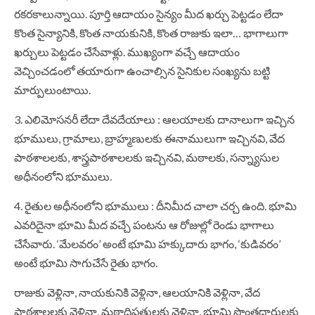
రకరకాలున్నాయి. పూర్తి ఆదాయం సైన్యం మీద ఖర్చు పెట్టడం లేదా
కొంత సైన్యానికి, కొంత నాయకునికి, కొంత రాజుకు ఇలా… భాగాలుగా
ఖర్చులు పెట్టడం చేసేవాళ్లు. ముఖ్యంగా వచ్చే ఆదాయం
వెచ్చించడంలో తయారుగా ఉంచాల్సిన సైనికుల సంఖ్యను బట్టి
మార్పులుంటాయి.
3. ఎలిమోసనరీ లేదా దేవదేయాలు : ఆలయాలకు దానాలుగా ఇచ్చిన
భూములు, గ్రామాలు, బ్రాహ్మణులకు ఈనాములుగా ఇచ్చినవి, వేద
పాఠశాలలకు, శాస్త్రపాఠశాలలకు ఇచ్చినవి, మఠాలకు, సన్న్యాసుల
అధీనంలోని భూములు.
4. రైతుల అధీనంలోని భూములు : దీనిమీద చాలా చర్చ ఉంది. భూమి
ఎవరిదైనా భూమి మీద వచ్చే పంటను ఆ రోజుల్లో రెండు భాగాలు
చేసేవారు. ‘మేలవరం’ అంటే భూమి హక్కుదారు భాగం, ‘కుడివరం’
అంటే భూమి సాగుచేసే రైతు భాగం.
రాజుకు వెళ్లినా, నాయకునికి వెళ్లినా, ఆలయానికి వెళ్లినా, వేద
పాఠశాలలకు వెళ్లినా, మఠాధిపతులకు వెళ్లినా, భూమి సొంతదారులకు