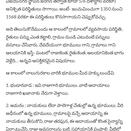
విజయనగర స్థాపన జరిగిన తర్వాత కూడా 5/6 దశాబ్దాల వరకూ)
అనిశ్చిత పరిస్థితులు సాగాయి. అంటే- ఇంచుమించుగా 1350 నుంచి
1568 వరకూ ఈ పరిస్థితులు కొనసాగాయని చెప్పుకోవచ్చు.
అది తెలుసుకొనేముందు ఆ కాలంలో గ్రామాలలో వ్యవసాయ పరిస్థితి,
రైతులు పన్ను ఎంత కట్టాలి, గ్రామం నుండి ఎటువంటి పన్నులు
వసూలు చేసేవారు, దేవదేయంగా భూములు గాని, గ్రామాలు గాని
ఆలయానికి ఇస్తే- పంటలో రాజుకెంత, రైతుకెంత, ఆలయానికెంత భాగం
వెళ్లేది… అన్నవి ఆసక్తికరమైన విషయాలు.
ఆ కాలంలో నాలుగురకాల వారికి భూముల మీద హక్కులుండేవి.
1. భండారవాడ : ఇవి రాజుగారి భూములు. వాటి ఆదాయాలు
రాజుగారి ఖజానాకు నేరుగా వెళ్తాయి.
2. అమరం : నాయకులు లేదా పాలెగాళ్ల చేతుల్లో ఉన్న భూములు. వీరి
అధీనంలో ఉన్న భూములు, గ్రామాలపై వచ్చే ఆదాయాన్ని ఈ
నాయకులు తీసుకొని, రాజు తరఫున, ఈ ఆదాయంతో కొంత సైన్యాన్ని
ఏర్పాటుచేసి, రాజు అవసరాలను బట్టి, సహాయానికి పంపాలి. వీటిలో