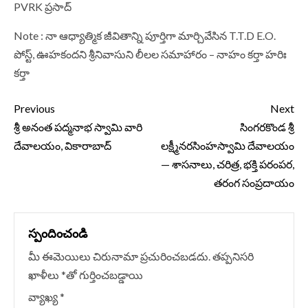
PVRK ప్రసాద్
Note : నా ఆధ్యాత్మిక జీవితాన్ని పూర్తిగా మార్చివేసిన T.T.D E.O.
పోస్ట్, ఊహకందని శ్రీనివాసుని లీలల సమాహారం – నాహం కర్తా హరిః
కర్తా
Continue
Previous
Next
Reading
శ్రీ అనంత పద్మనాభ స్వామి వారి
సింగరకొండ శ్రీ
దేవాలయం, వికారాబాద్
లక్ష్మీనరసింహస్వామి దేవాలయం
— శాసనాలు, చరిత్ర, భక్తి పరంపర,
తరంగ సంప్రదాయం
స్పందించండి
మీ ఈమెయిలు చిరునామా ప్రచురించబడదు.
తప్పనిసరి
ఖాళీలు
*
‌తో గుర్తించబడ్డాయి
వ్యాఖ్య
*