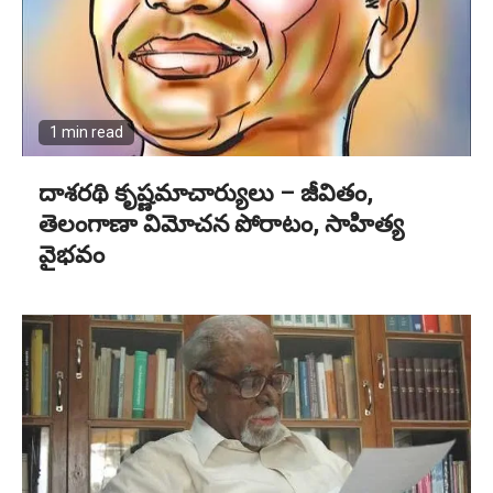
1 min read
దాశరథి కృష్ణమాచార్యులు – జీవితం,
తెలంగాణా విమోచన పోరాటం, సాహిత్య
వైభవం