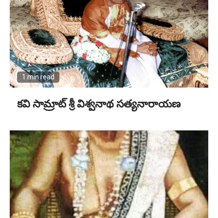
1 min read
కవి సామ్రాట్ శ్రీ విశ్వనాథ సత్యనారాయణ