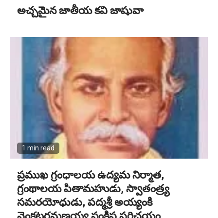
అచ్చమైన జాతీయ కవి జాషువా
1 min read
ప్రముఖ గ్రంధాలయ ఉద్యమ నిర్మాత,
గ్రంథాలయ పితామహుడు, స్వాతంత్ర్య
సమరయోధుడు, పద్మశ్రీ అయ్యంకి
వెంకటరమణయ్య సంక్షిప్త పరిచయం.