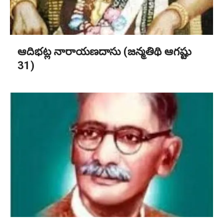
ఆదిభట్ల నారాయణదాసు (జన్మతిథి ఆగష్టు
31)