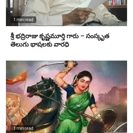
1 min read
శ్రీ భద్రిరాజు కృష్ణమూర్తి గారు – సంస్కృత
తెలుగు భాషలకు వారధి
1 min read