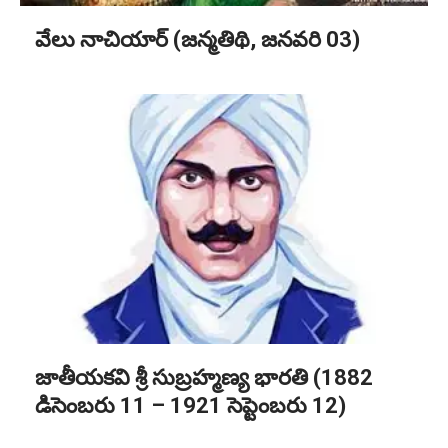
వేలు నాచియార్ (జన్మతిథి, జనవరి 03)
జాతీయకవి శ్రీ సుబ్రహ్మణ్య భారతి (1882
డిసెంబరు 11 – 1921 సెప్టెంబరు 12)