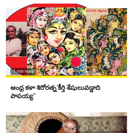
1 min read
ఆంధ్ర కళా శిరోరత్న’కీర్తి శేషులువడ్డాది
పాపయ్య”