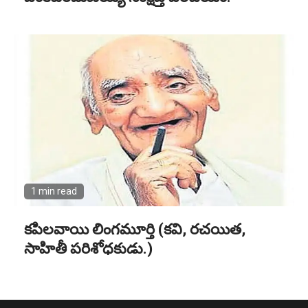
1 min read
కపిలవాయి లింగమూర్తి (కవి, రచయిత,
సాహితీ పరిశోధకుడు.)