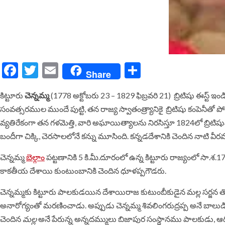
Facebook
Twitter
Email
Share
Share
కిట్టూరు
చెన్నమ్మ
(1778
అక్టోబరు
23 – 1829
ఫిబ్రవరి
21)
బ్రిటిషు
ఈస్ట్
ఇం
సంవత్సరముల
ముందే
పుట్టి
,
తన
రాజ్య
స్వాతంత్ర్యానికై
బ్రిటిషు
కంపెనీతో
పో
వ్యతిరేకంగా
తన
గళమెత్తి
,
వారి
అఘాయిత్యాలను
నిరసిస్తూ
1824
లో
బ్రిటిష
బందీగా
చిక్కి
,
చెరసాలలోనే
కన్ను
మూసింది
.
కన్నడదేశానికి
చెందిన
నాటి
వీర
చెన్నమ్మ
బెల్గాం
పట్టణానికి
5
కి
.
మీ
.
దూరంలో
ఉన్న
కిట్టూరు
రాజ్యంలో
సా
.
శ
.1
కాకతీయ
దేశాయి
కుంటుంబానికి
చెందిన
ధూళప్పగౌడరు
.
చెన్నమ్మకు
కిట్టూరు
పాలకుడయిన
దేశాయిరాజ
కుటుంబీకుడైన
మల్ల
సర్జన
త
అనారోగ్యంతో
మరణించాడు
.
అప్పుడు
చెన్నమ్మ
శివలింగరుద్రప్ప
అనే
బాలుడి
చెందిన
మల్ల
అనే
పేరున్న
అన్నదమ్ములు
బిజాపుర
సంస్థానము
పాలకుడు,
ఆద