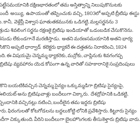
పట్టేసమయానికి
దక్షిణభారతంలో
తమ
అస్తిత్వాన్ని
నిలుపుకొనుటకు
బందీ
అయ్యి
,
ఉపాయంతో
తప్పించుకు
వచ్చి,
1803
లో
అప్పటి
బ్రీటిషు
ఈస్టు
ు
.
కానీ,
వెళ్లేస్లీ విశ్వాస
ఘాతుతకమునకు
ఒడిగట్టి
,
మల్లసర్జనను
3
్రుడు
శివలింగ
సర్జను
రక్షణకై
బ్రిటిషు
ఇండియాతో
ఒడంబడిక
చేసుకొనెను
.
రసుడు
లేకుండగానే
మరణిస్తాడు
.
అతని
మరణసమయానికి
అతని
భార్య
సికొని
అప్పటి
ధార్వాడ్
కలెక్టరు
థ్యాకరే
ఈ
దత్తతను
నిరాకరించి
, 1824
ంది
.
ఈ
విషయమై
చెన్నమ్మ
థ్యాకరెకు
,
మన్రోకు
,
చాప్లినుకు
శివగంగప్ప
బ్రిటిషు
వ్యవహారం
యెడ
కోపంగా
ఉన్న
వారితో
సహకారానికై
సంప్రదింపులు
కొని
బయటికివచ్చిన
చెన్నమ్మ
సైన్యం
ఒక్కుమ్మడిగా
బ్రిటిషు
సైన్యంపై,
ఈలియట్
అను
బ్రిటిషువాళ్లు
బందీలుగా
చిక్కారు
.
దేశద్రోహనికి
ఒడికట్టి
,
్పందానికి
వచ్చినట్లు
నటించి
,
బందీలైన
తమ
ఇద్దరు
బ్రిటిషు
తారు
.
ఫిరంగులతో
కోటగోడలను
బద్దలుకోట్టి లోనికి
ప్రవేశిస్తారు
.
కిట్టూరు
సైన్యం
దీగా
చిక్కుతుంది
.
వీరిని
బందీలుగా
బైలహొంగలకు
తీసుకెళ్తారు
బ్రిటిషు
వారు
.