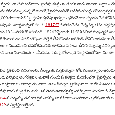
స్వయంగా
చేసుకొనేవారు
.
బ్రిటిషు
ఈస్టు
ఇండియా
వారు
పాలనా
పగ్గాలు
చే
ుమ
పోరుసల్పుచున్న
రోజులలో
,
హైదరుఅలితో
జరిగిన
యుద్ధంలో
మల్లసర్జన
5,000
రూపాయలిచ్చి
,
స్థానిక
బ్రిటిషు
ఖర్చులు
భరించేలా
ఒప్పందం
చేసుకొనెన
వచ్చుచు,
మార్గమధ్యలో
సా. శ.
1817
లో
మరణించెను
.
చెన్నమ్మ
,
తమ
దత్తపుత
ందం
1824
వరకు
కొనసాగింది
. 1824
సెప్టెంబరు
11
లో
శివలింగ
రుద్ర సర్జన
వా
ర
కుమారుడు
శివలింగప్పను
దత్తత
తీసికొనడం
జరిగింది
.
దీనిని
అదునుగా
తీ
ులుగా
నియమించి
,
ధనకోశమునకు
తాళము
వేసాడు
.
దీనిని
చెన్నమ్మ
ఎదిరిస్తు
ాని
వారు
నిరాకరించగా
సమీపమున
ఉన్న
కోలాపుర
సంస్థానంతోనూ,
మిగతా
ధము
ప్రకటించి
,
ఫిరంగులను
పేల్చుటకు
సిద్ధమవ్వగా
,
కోట
ముఖద్వారం
తెరుచు
ంది
.
చెన్నమ్మ
అంగరక్షకుని
తుపాకి
గుండుకు
కలెక్టరు
మరణించగా
,
స్టివన్సను
,
తిలో
ప్రాణాలు
పోగొట్టుకుంటారు
.
అటు పిమ్మట, బ్రిటిషువారు,
కుటిలనీతితో
ఒప
రిటిషువారు
మళ్లీ
డిసెంబరు
3
వ
తేదిన
అపారసైన్యంతో
కిట్టూరు మీద
దాడి
చేస్
824
న
చెన్నమ్మ
,
తన
కోడలైన
వీరమ్మ
,
జానకిబాయిలతోపాటు
బ్రిటిషువారికి
బం
829
న
స్వర్గస్థురాలైనది
.