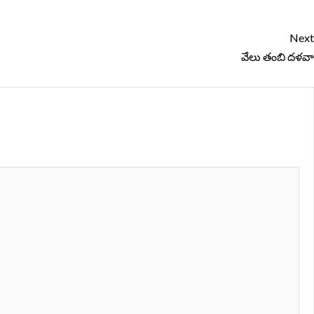
Next
వేలు తంబి దళవా