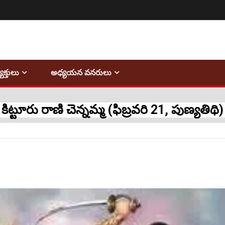
్యక్తులు
అధ్యయన వనరులు
కిట్టూరు రాణి చెన్నమ్మ (ఫిబ్రవరి 21, పుణ్యతిథి)