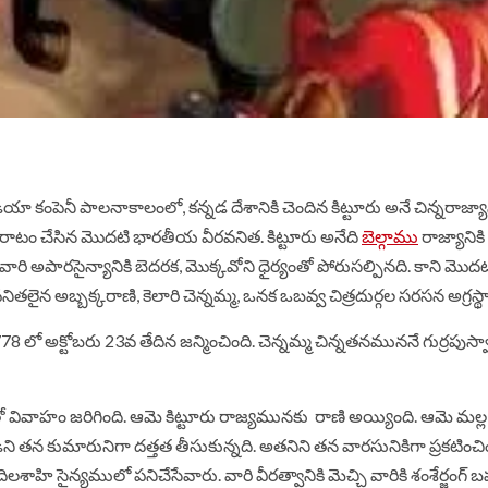
డియా
కంపెనీ
పాలనాకాలంలో
,
కన్నడ
దేశానికి
చెందిన
కిట్టూరు
అనే
చిన్నరాజ్యా
రాటం
చేసిన
మొదటి
భారతీయ
వీరవనిత
.
కిట్టూరు
అనేది
బెల్గాము
రాజ్యానికి
ువారి
అపారసైన్యానికి
బెదరక
,
మొక్కవోని
ధైర్యంతో
పోరుసల్పినది
.
కాని
మొద
వనితలైన
అబ్బక్కరాణి
,
కెలారి
చెన్నమ్మ
,
ఒనక
ఒబవ్వ
చిత్రదుర్గల
సరసన
అగ్రస
778
లో
అక్టోబరు
23
వ
తేదిన
జన్మించింది
.
చెన్నమ్మ
చిన్నతనముననే
గుర్రపుస్వ
ో
వివాహం
జరిగింది
.
ఆమె
కిట్టూరు రాజ్యమునకు
రాణి
అయ్యింది
.
ఆమె
మల్ల
ని
తన కుమారునిగా
దత్తత
తీసుకున్నది
.
అతనిని
తన
వారసునికిగా
ప్రకటించి
ిలశాహి
సైన్యములో
పనిచేసేవారు
.
వారి
వీరత్వానికి
మెచ్చి
వారికి
శంశేర్జంగ్
బ