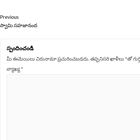
Continue
Previous
Reading
స్వామి సహజానంద
స్పందించండి
మీ ఈమెయిలు చిరునామా ప్రచురించబడదు.
తప్పనిసరి ఖాళీలు
*
‌తో గు
వ్యాఖ్య
*