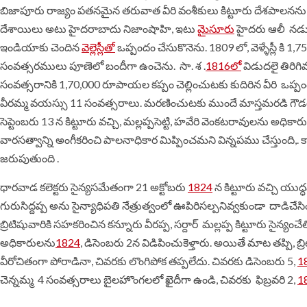
బిజాపూరు
రాజ్యం
పతనమైన
తరువాత
వీరి
వంశీకులు
కిట్టూరు
దేశపాలనను
దేశాయిలు
అటు
హైదరాబాదు
నిజాంషాహి
,
ఇటు
మైసూరు
హైదరు ఆలీ
నడ
ఇండియాకు
చెందిన
వెల్లెస్లీతో
ఒప్పందం
చేసుకొనెను
. 1809
లో
,
వెళ్ళేస్లీ
కి
1
,7
సంవత్సరములు
పూణెలో
బందీగా
ఉంచెను
.
సా. శ .
1816
లో
విడుదలై
తిరిగి
సంవత్సరానికి
1,70,000
రూపాయల
కప్పం
చెల్లించుటకు
కుదిరిన వీరి
ఒప్ప
వీరమ్మ
వయస్సు
11
సంవత్సరాలు
.
మరణించుటకు
ముందే
మాస్తమరడి
గౌడ
సెప్టెంబరు
13
న
కిట్టూరు
వచ్చి
,
మల్లప్పసెట్టి
,
హవేరి
వెంకటరావులను
అధికార
వారసత్వాన్ని
అంగీకరించి
పాలనాధికార
మిప్పించమని విన్నపము
చేస్తుంది
,.
క
జరుపుతుంది
.
ధారవాడ
కలెక్టరు
సైన్యసమేతంగా
21
అక్టోబరు
1824
న
కిట్టూరు వచ్చి
యుద్
గురుసిద్దప్ప అను
సైన్యాధిపతి
నేత్రుత్వంలో
ఊపిరిసల్పనివ్వకుండా
దాడిచేసి
బ్రిటిషువారికి
సహకరించిన
కన్నూరు
వీరప్ప
,
సర్దార్
మల్లప్ప
కిట్టూరు
సైన్యంచే
అధికారులను
1824
,
డిసెంబరు
2
న
విడిపించుకెళ్తారు
.
అయితే
మాట
తప్పి
,
బ్
వీరోచితంగా
పోరాడినా,
చివరకు
లొంగిపోక
తప్పలేదు
.
చివరకు
డిసెంబరు
5,
1
చెన్నమ్మ
4
సంవత్సరాలు
బైలహొంగలలో
ఖైదీగా
ఉండి, చివరకు
ఫిబ్రవరి
2,
1