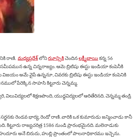
నికి
రాణి
.
మధ్యప్రదేశ్
లోని
ఝాన్సికి
చెందిన
లక్ష్మీబాయి
కన్న
56
సమీపమున
ఉన్న
చిన్నరాజ్యం
.
ఆమె
బ్రిటిషు
ఈస్టు
ఇండియా
కంపెనీకి
ట
విజయం
అమే
వైపే
ఉన్ననూ
,
చివరకు
బ్రిటిషు
ఈస్టు
ఇండియా
కంపెనికి
్థానములో
పేరెక్కిన
సాహసి
కిట్టూరు
చెన్నమ్మ
.
ారి
,
విలువిద్యలలో
శిక్షణపొంది
,
యుద్ధవిద్యలలో
ఆరితేరినది
.
చెన్నమ్మ
తండ్రి
సర్జనకు
రెండవ
భార్య
,
రెండో
రాణి
.
వారికి
ఒక
కుమారుడు
జన్మించాడు
కానీ
ంది
.
కిట్టూరు
రాజ్యచరిత్ర
1586
నుండి
ప్రారంభమైనది
.
మలెనాడుకు
హుదూరు
అనే
బిరుదు
,
హుబ్లి
ప్రాంతంలో
పాలనాధికారము
ఇచ్చెను
.