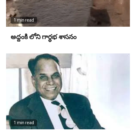
1 min read
అద్దంకి లోని గార్ధభ శాసనం
1 min read