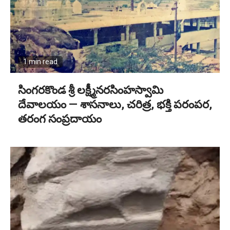
1 min read
సింగరకొండ శ్రీ లక్ష్మీనరసింహస్వామి
దేవాలయం — శాసనాలు, చరిత్ర, భక్తి పరంపర,
తరంగ సంప్రదాయం