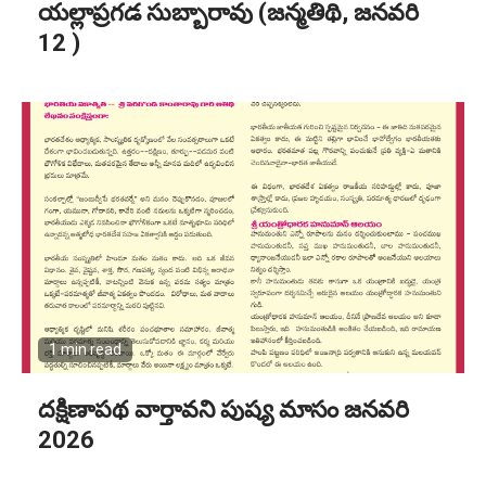
యల్లాప్రగడ సుబ్బారావు (జన్మతిథి, జనవరి
12 )
1 min read
దక్షిణాపథ వార్తావని పుష్య మాసం జనవరి
2026