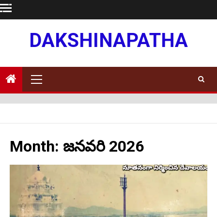
Skip
to
content
DAKSHINAPATHA
Primary
Menu
Month:
జనవరి 2026