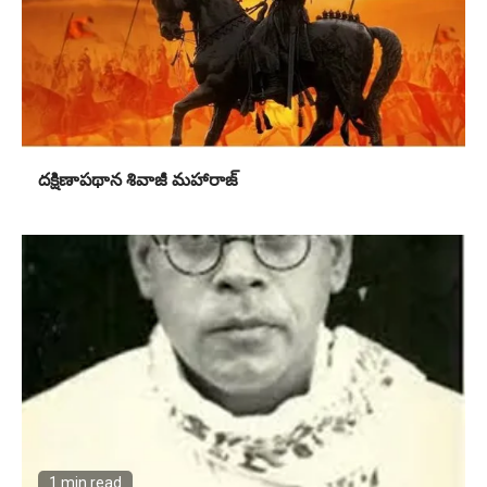
దక్షిణాపథాన శివాజీ మహారాజ్
1 min read