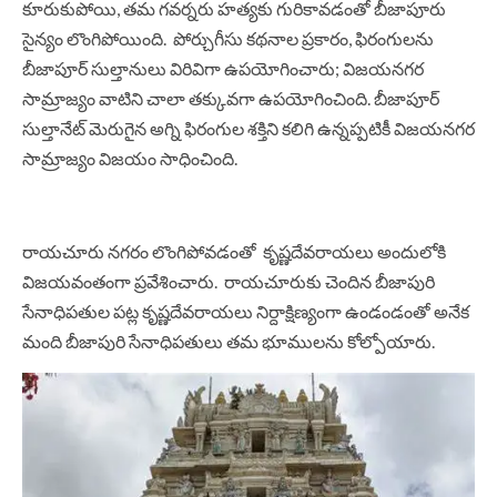
కూరుకుపోయి, తమ గవర్నరు హత్యకు గురికావడంతో బీజాపూరు
సైన్యం లొంగిపోయింది. పోర్చుగీసు కథనాల ప్రకారం, ఫిరంగులను
బీజాపూర్ సుల్తానులు విరివిగా ఉపయోగించారు; విజయనగర
సామ్రాజ్యం వాటిని చాలా తక్కువగా ఉపయోగించింది. బీజాపూర్
సుల్తానేట్ మెరుగైన అగ్ని ఫిరంగుల శక్తిని కలిగి ఉన్నప్పటికీ విజయనగర
సామ్రాజ్యం విజయం సాధించింది.
రాయచూరు నగరం లొంగిపోవడంతో కృష్ణదేవరాయలు అందులోకి
విజయవంతంగా ప్రవేశించారు. రాయచూరుకు చెందిన బీజాపురి
సేనాధిపతుల పట్ల కృష్ణదేవరాయలు నిర్దాక్షిణ్యంగా ఉండండంతో అనేక
మంది బీజాపురి సేనాధిపతులు తమ భూములను కోల్పోయారు.