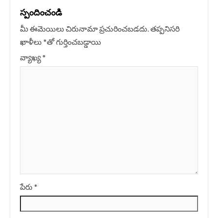
స్పందించండి
మీ ఈమెయిలు చిరునామా ప్రచురించబడదు.
తప్పనిసరి
ఖాళీలు
*
‌తో గుర్తించబడ్డాయి
వ్యాఖ్య
*
పేరు
*