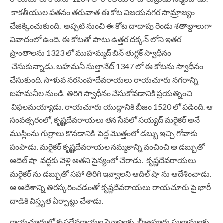
కాకతీయుల పతనం తరువాత ఈ కోట విజయనగర సామ్రాజ్యం
చేజిక్కించుకుంది. అప్పటి నుంచి ఈ కోట దాదాపు రెండు శతాబ్దాలుగా
వివాదంలో ఉంది. ఈ కోటతో పాటు ఉత్తర దక్కన్ లోని ఇతర
ప్రాంతాలను 1323 లో ముహమ్మద్ బిన్ తుగ్లక్ స్వాధీనం
చేసుకున్నాడు. బహమనీ సుల్తానేట్ 1347 లో ఈ కోటను స్వాధీనం
చేసుకుంది. సాళువ నరసింహదేవరాయలు రాయచూరు నగరాన్ని
బహమనీల నుండి తిరిగి స్వాధీనం చేసుకోవడానికి ప్రయత్నించి
విఫలమయ్యాడు. రాయచూరు యుద్ధానికి బీజం 1520 లో పడింది. ఆ
సంవత్సరంలో, కృష్ణదేవరాయలు తన సేవలో సయ్యద్ మరైకర్ అనే
ముస్లింను గుర్రాలు కొనడానికి పెద్ద మొత్తంలో డబ్బు ఇచ్చి గోవాకు
పంపాడు. మరైకర్ కృష్ణదేవరాయల నమ్మకాన్ని వంచించి ఆ డబ్బుతో
ఆదిల్ షా వద్దకు వెళ్లి అతని సైన్యంలో చేరాడు. కృష్ణదేవరాయలు
మరైకర్ ను డబ్బుతో సహా తిరిగి ఇవ్వాలని ఆదిల్ షా ను ఆదేశించాడు.
ఆ ఆదేశాన్ని తిరస్కరించడంతో కృష్ణదేవరాయలు రాయచూరు పై భారీ
దాడికి విస్తృత ఏర్పాట్లు చేశాడు.
రాయచూరులో కృష్ణదేవరాయల సైన్యాలకు, బీజాపూరు సుల్తానులకు