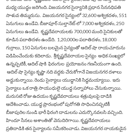
మధ్య యుద్ధం జరిగింది. విజయనగర సైన్యానికి ప్రధాన సేననధిపతి
సాళువ తిమ్మరుసు. విజయనగర సైన్యంలో 32,600 అశ్వికదళం, 551
ఏనుగులు ఉండేవి. బీజాపూర్ సుల్తానేట్ లో 7,000 అశ్వికదళం, 250
ఏనుగులు ఉండేవి. కృష్ణదేవరాయలకు 700,000 మంది సైనికులతో
కూడిన పదాతిదళం ఉండేది. 1,20,000ల పదాతిదళం, 18,000
గుర్రాలు, 150 ఏనుగుల బలమైన సైన్యంతో ఆదిల్ షా రాయచూరును
విడిపించేందుకు కదిలాడు. శ్రీకృష్ణదేవరాయల సైన్యం అధిక సంఖ్యలో
ఉన్నప్పటికీ, ఆదిల్ షాకి ఫిరంగుల ప్రయోజనం గణనీయంగా ఉంది.
ఆదిల్ షా సైన్యం కృష్ణా నది వద్దకు చేరుకోగానే విజయనగర దళాలు
అడ్డుకున్నాయి. రెండు సైన్యాలు యుద్ధానికి సిద్ధమయ్యాయి. ఇరు
సైన్యాలు ఒక రాత్రి సాయుధులై యుద్ధ సన్నాహాలు చేసుకున్నాయి.
మరుసటి రోజు ఉదయం కృష్ణదేవరాయలు శత్రువులపై దాడికి
ఆదేశించాడు. యుద్ధ ప్రారంభంలో పురోగతి సాధించినప్పటికీ
బీజాపురిల నుండి భారీ ఫిరంగి దాడులను ఎదుర్కొనవలసి వచ్చింది.
హిందూ సేనలు అశాంతితో వెనుదిరిగాయి. కృష్ణదేవరాయలు
ప్రతిదాడికి తన సైన్యాలను సమీకరించాడు. విజయనగర నాయకుడైన