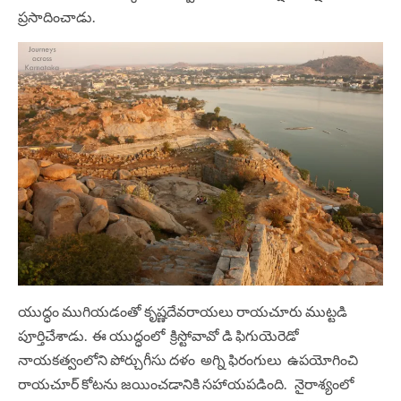
ప్రసాదించాడు.
యుద్ధం ముగియడంతో కృష్ణదేవరాయలు రాయచూరు ముట్టడి
పూర్తిచేశాడు. ఈ యుద్ధంలో క్రిస్టోవావో డి ఫిగుయెరెడో
నాయకత్వంలోని పోర్చుగీసు దళం అగ్ని ఫిరంగులు ఉపయోగించి
రాయచూర్ కోటను జయించడానికి సహాయపడింది. నైరాశ్యంలో