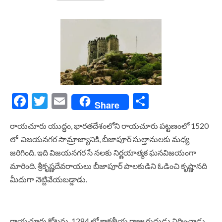
Facebook
Twitter
Email
Share
Share
రాయచూరు యుద్ధం, భారతదేశంలోని రాయచూరు పట్టణంలో 1520
లో విజయనగర సామ్రాజ్యానికి, బీజాపూర్ సుల్తానులకు మధ్య
జరిగింది. ఇది విజయనగర సే నలకు నిర్ణయాత్మక ఘనవిజయంగా
మారింది. శ్రీకృష్ణదేవరాయలు బీజాపూర్ పాలకుడిని ఓడించి కృష్ణానది
మీదుగా నెట్టివేయబడ్డాడు.
రాయచూరు కోటను 1284 లో కాకతీయ రాజు రుద్రుడు నిర్మించాడు.