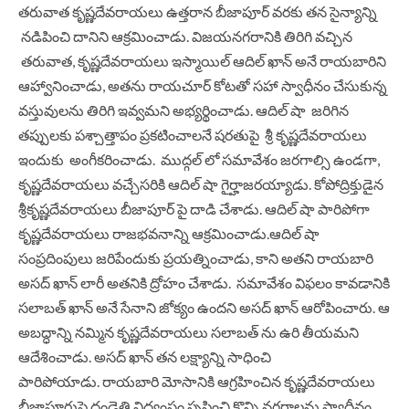
తరువాత కృష్ణదేవరాయలు ఉత్తరాన బీజాపూర్ వరకు తన సైన్యాన్ని
నడిపించి దానిని ఆక్రమించాడు. విజయనగరానికి తిరిగి వచ్చిన
తరువాత, కృష్ణదేవరాయలు ఇస్మాయిల్ ఆదిల్ ఖాన్ అనే రాయబారిని
ఆహ్వానించాడు, అతను రాయచూర్ కోటతో సహా స్వాధీనం చేసుకున్న
వస్తువులను తిరిగి ఇవ్వమని అభ్యర్థించాడు. ఆదిల్ షా జరిగిన
తప్పులకు పశ్చాత్తాపం ప్రకటించాలనే షరతుపై శ్రీ కృష్ణదేవరాయలు
ఇందుకు అంగీకరించాడు. ముద్గల్ లో సమావేశం జరగాల్సి ఉండగా,
కృష్ణదేవరాయలు వచ్చేసరికి ఆదిల్ షా గైర్హాజరయ్యాడు. కోపోద్రిక్తుడైన
శ్రీకృష్ణదేవరాయలు బీజాపూర్ పై దాడి చేశాడు. ఆదిల్ షా పారిపోగా
కృష్ణదేవరాయలు రాజభవనాన్ని ఆక్రమించాడు.ఆదిల్ షా
సంప్రదింపులు జరిపేందుకు ప్రయత్నించాడు, కాని అతని రాయబారి
అసద్ ఖాన్ లారీ అతనికి ద్రోహం చేశాడు. సమావేశం విఫలం కావడానికి
సలాబత్ ఖాన్ అనే సేనాని జోక్యం ఉందని అసద్ ఖాన్ ఆరోపించారు. ఆ
అబద్ధాన్ని నమ్మిన కృష్ణదేవరాయలు సలాబత్ ను ఉరి తీయమని
ఆదేశించాడు. అసద్ ఖాన్ తన లక్ష్యాన్ని సాధించి
పారిపోయాడు. రాయబారి మోసానికి ఆగ్రహించిన కృష్ణదేవరాయలు
బీజాపూరుపై దండెత్తి విధ్వంసం సృష్టించి కొన్ని నగరాలను స్వాధీనం