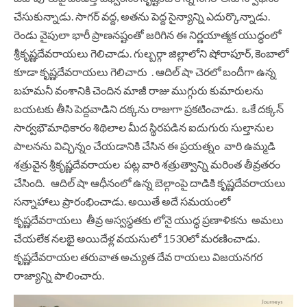
చేసుకున్నాడు. సాగర్ వద్ద, అతను పెద్ద సైన్యాన్ని ఎదుర్కొన్నాడు.
రెండు వైపులా భారీ ప్రాణనష్టంతో జరిగిన ఈ నిర్ణయాత్మక యుద్ధంలో
శ్రీకృష్ణదేవరాయలు గెలిచాడు. గుల్బర్గా జిల్లాలోని షోరాపూర్, కెంబాలో
కూడా కృష్ణదేవరాయలు గెలిచారు . ఆదిల్ షా చెరలో బందీగా ఉన్న
బహమనీ వంశానికి చెందిన మాజీ రాజు ముగ్గురు కుమారులను
బయటకు తీసి పెద్దవాడిని దక్కను రాజుగా ప్రకటించాడు. ఒకే దక్కన్
సార్వభౌమాధికారం శిథిలాల మీద స్థిరపడిన ఐదుగురు సుల్తానుల
పాలనను విచ్ఛిన్నం చేయడానికి చేసిన ఈ ప్రయత్నం వారి ఉమ్మడి
శత్రువైన శ్రీకృష్ణదేవరాయల పట్ల వారి శత్రుత్వాన్ని మరింత తీవ్రతరం
చేసింది. ఆదిల్ షా ఆధీనంలో ఉన్న బెల్గాంపై దాడికి కృష్ణదేవరాయలు
సన్నాహాలు ప్రారంభించాడు. అయితే అదే సమయంలో
కృష్ణదేవరాయలు తీవ్ర అస్వస్థతకు లోనై యుద్ధ ప్రణాళికను అమలు
చేయలేక నలభై అయిదేళ్ల వయసులో 1530లో మరణించాడు.
కృష్ణదేవరాయల తరువాత అచ్యుత దేవ రాయలు విజయనగర
రాజ్యాన్ని పాలించారు.