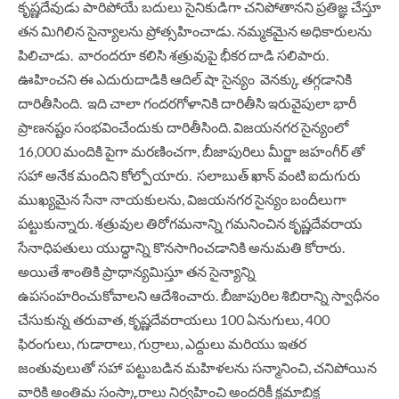
కృష్ణదేవుడు పారిపోయే బదులు సైనికుడిగా చనిపోతానని ప్రతిజ్ఞ చేస్తూ
తన మిగిలిన సైన్యాలను ప్రోత్సహించాడు. నమ్మకమైన అధికారులను
పిలిచాడు. వారందరూ కలిసి శత్రువుపై భీకర దాడి సలిపారు.
ఊహించని ఈ ఎదురుదాడికి ఆదిల్ షా సైన్యం వెనక్కు తగ్గడానికి
దారితీసింది. ఇది చాలా గందరగోళానికి దారితీసి ఇరువైపులా భారీ
ప్రాణనష్టం సంభవించేందుకు దారితీసింది. విజయనగర సైన్యంలో
16,000 మందికి పైగా మరణించగా, బీజాపురిలు మీర్జా జహంగీర్ తో
సహా అనేక మందిని కోల్పోయారు. సలాబుత్ ఖాన్ వంటి ఐదుగురు
ముఖ్యమైన సేనా నాయకులను, విజయనగర సైన్యం బందీలుగా
పట్టుకున్నారు. శత్రువుల తిరోగమనాన్ని గమనించిన కృష్ణదేవరాయ
సేనాధిపతులు యుద్ధాన్ని కొనసాగించడానికి అనుమతి కోరారు.
అయితే శాంతికి ప్రాధాన్యమిస్తూ తన సైన్యాన్ని
ఉపసంహరించుకోవాలని ఆదేశించారు. బీజాపురిల శిబిరాన్ని స్వాధీనం
చేసుకున్న తరువాత, కృష్ణదేవరాయలు 100 ఏనుగులు, 400
ఫిరంగులు, గుడారాలు, గుర్రాలు, ఎద్దులు మరియు ఇతర
జంతువులుతో సహా పట్టుబడిన మహిళలను సన్మానించి, చనిపోయిన
వారికి అంతిమ సంస్కారాలు నిర్వహించి అందరికీ క్షమాబిక్ష